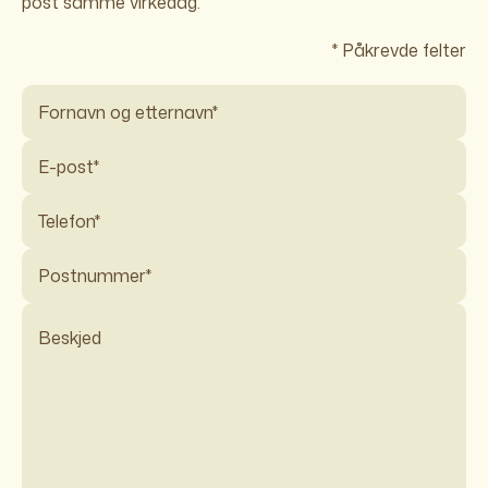
post samme virkedag.
* Påkrevde felter