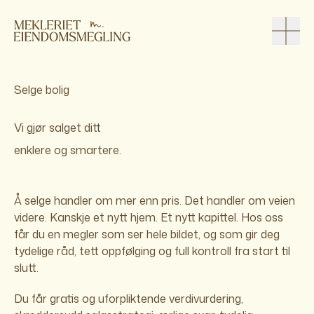
Fyll ut skjemaet under, så tar en av våre
meglere kontakt for en uforpliktende prat
om salget av din bolig. Vi hjelper deg med
verdivurdering, markedsvurdering og alt du
Selge bolig
trenger for å komme trygt i gang.
* Påkrevde felter
Vi gjør salget ditt
enklere og smartere.
Å selge handler om mer enn pris. Det handler om veien
videre. Kanskje et nytt hjem. Et nytt kapittel. Hos oss
får du en megler som ser hele bildet, og som gir deg
tydelige råd, tett oppfølging og full kontroll fra start til
slutt.
Du får gratis og uforpliktende verdivurdering,