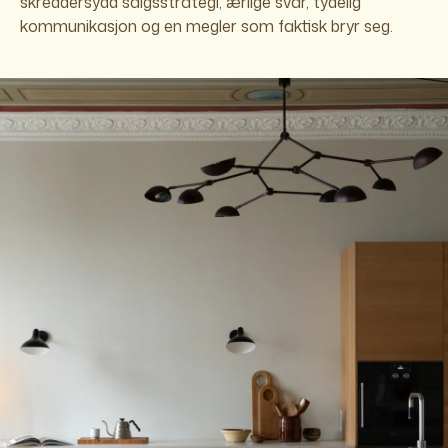
skreddersydd salgsstrategi, ærlige svar, tydelig
kommunikasjon og en megler som faktisk bryr seg.
Jeg godtar vilkår for oppbevaring og
behandling av persondata.
Send inn