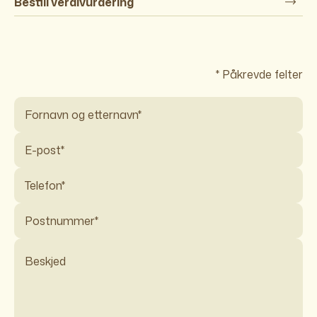
Bestill verdivurdering
* Påkrevde felter