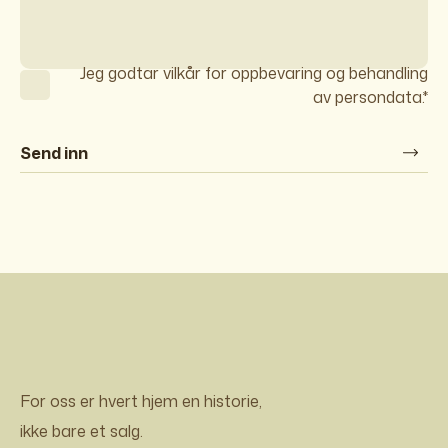
Jeg godtar vilkår for oppbevaring og behandling
av persondata.*
Send inn
For oss er hvert hjem en historie,
ikke bare et salg.