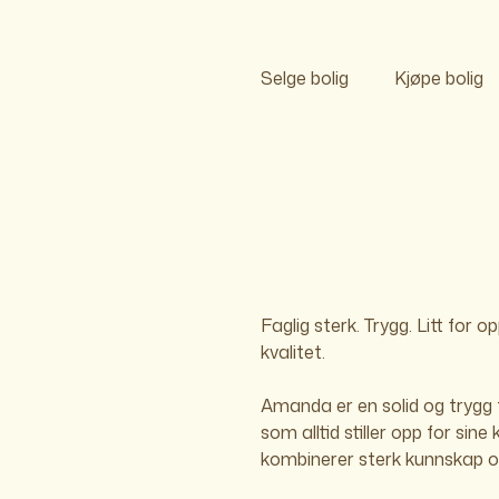
Selge bolig
Kjøpe bolig
Faglig sterk. Trygg. Litt for o
kvalitet.
Amanda er en solid og trygg f
trygghet gjennom kompetanse
som alltid stiller opp for sine
kombinerer sterk kunnskap o