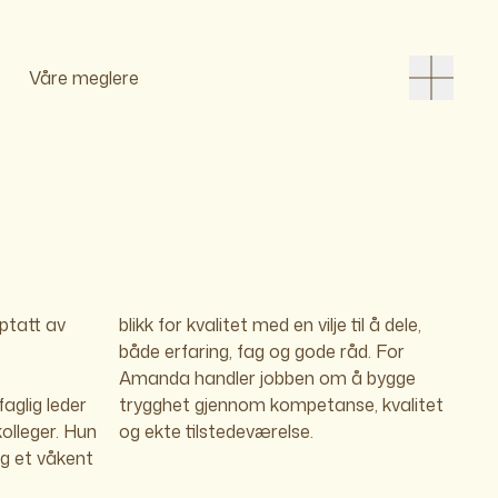
Våre meglere
pptatt av
blikk for kvalitet med en vilje til å dele,
både erfaring, fag og gode råd. For
Amanda handler jobben om å bygge
aglig leder
, kvalitet
 kolleger. Hun
og ekte tilstedeværelse.
g et våkent