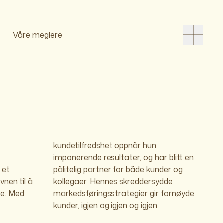
Våre meglere
.
kundetilfredshet oppnår hun
imponerende resultater, og har blitt en
 et
r og
nen til å
dersydde
te. Med
ornøyde
kunder, igjen og igjen og igjen.