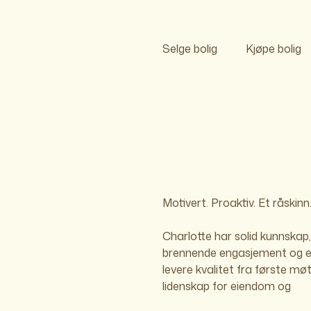
Selge bolig
Kjøpe bolig
Motivert. Proaktiv. Et råskinn
Charlotte har solid kunnskap,
pålitelig partner for både kunde
brennende engasjement og ev
kollegaer. Hennes skred
levere kvalitet fra første mø
markedsføringsstrategier gir f
lidenskap for eiendom og