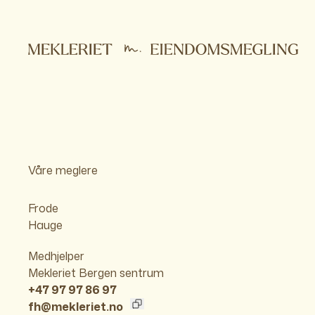
Våre meglere
Frode
Hauge
Medhjelper
Mekleriet Bergen sentrum
+47 97 97 86 97
fh@mekleriet.no