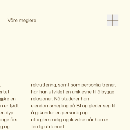
Våre meglere
.
rekruttering, samt som personlig trener,
ertet
 bygge
gjøre en
er han
an er født
er seg til
 en dyp
ig og
ange års
r han er
ng og
ferdig utdannet.