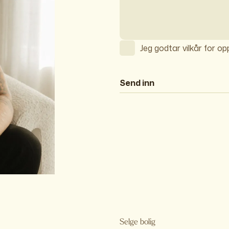
Jeg godtar vilkår for o
Send inn
Selge bolig