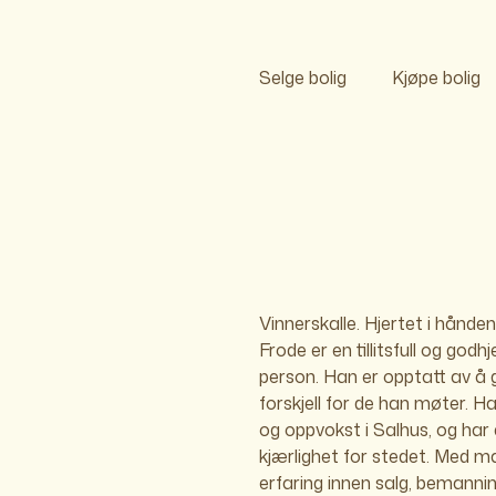
Selge bolig
Kjøpe bolig
Vinnerskalle. Hjertet i hånden
Frode er en tillitsfull og godhj
har han utviklet en unik evne til å
person. Han er opptatt av å 
relasjoner. Nå studer
forskjell for de han møter. H
eiendomsmegling på BI og gled
og oppvokst i Salhus, og har
å gi kunder en personl
kjærlighet for stedet. Med m
uforglemmelig opplevelse nå
erfaring innen salg, bemanni