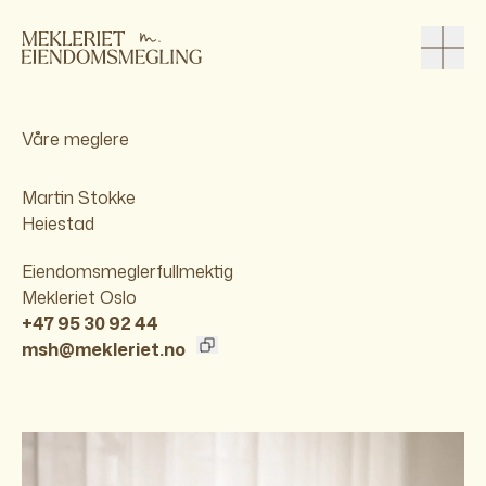
Våre meglere
Martin Stokke
Heiestad
Eiendomsmeglerfullmektig
Mekleriet Oslo
+47 95 30 92 44
msh@mekleriet.no