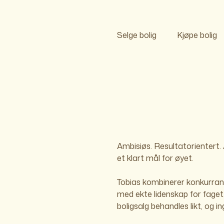
Selge bolig
Kjøpe bolig
Ambisiøs. Resultatorientert. 
et klart mål for øyet.
Tobias kombinerer konkurran
siste signatur. Tobias spiller f
med ekte lidenskap for faget
boligsalg behandles likt, og i