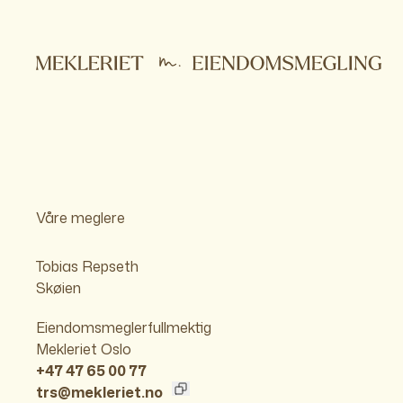
Våre meglere
Tobias Repseth
Skøien
Eiendomsmeglerfullmektig
Mekleriet Oslo
+47 47 65 00 77
trs@mekleriet.no