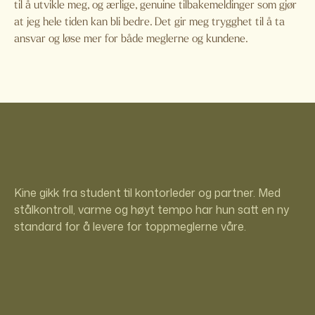
til å utvikle meg, og ærlige, genuine tilbakemeldinger som gjør
at jeg hele tiden kan bli bedre. Det gir meg trygghet til å ta
ansvar og løse mer for både meglerne og kundene.
Kine gikk fra student til kontorleder og partner. Med
stålkontroll, varme og høyt tempo har hun satt en ny
standard for å levere for toppmeglerne våre.