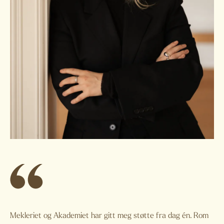
Mekleriet og Akademiet har gitt meg støtte fra dag én. Rom